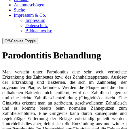
Anamnesebögen
Suche
Impressum & Co.
Impressum
Datenschutz
Bildnachweise
Off-Canvas Toggle
Parodontitis Behandlung
Man versteht unter Parodontitis eine sehr weit verbreitete
Erkrankung des Zahnbettes bzw. des Zahnhalteapparates.
Auslöser
der Erkrankung sind Bakterien, die sich im Zahnbelag, der
sogenannten Plaque, befinden. Werden die Plaque und die darin
enthaltenen Bakterien nicht entfernt, wird das Zahnfleisch gereizt
und eine leichte Zahnfleischentzündung (Gingivitis) entsteht. Eine
Gingivitis erkennt man an gerötetem, geschwollenem Zahnfleisch
und es kommt bereits beim normalen Zähneputzen zum
Zahnfleischbluten. Eine Gingivitis kann durch konsequente und
regelmäßige Entfernung der Beläge vollständig geheilt werden.
Unterbleibt dies aber, dehnt sich die Entzündung aus und wird zu
einer Parodontitis. Im Unterschied zur Gingivitis sind die Folgen der