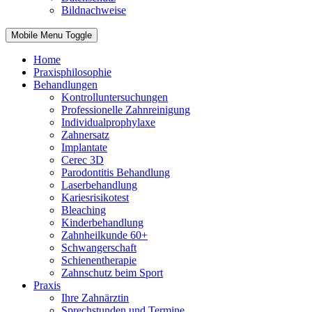
Bildnachweise
Mobile Menu Toggle
Home
Praxisphilosophie
Behandlungen
Kontrolluntersuchungen
Professionelle Zahnreinigung
Individualprophylaxe
Zahnersatz
Implantate
Cerec 3D
Parodontitis Behandlung
Laserbehandlung
Kariesrisikotest
Bleaching
Kinderbehandlung
Zahnheilkunde 60+
Schwangerschaft
Schienentherapie
Zahnschutz beim Sport
Praxis
Ihre Zahnärztin
Sprechstunden und Termine