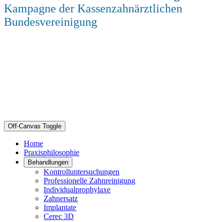
Kampagne der Kassenzahnärztlichen
Bundesvereinigung
Off-Canvas Toggle
Home
Praxisphilosophie
Behandlungen
Kontrolluntersuchungen
Professionelle Zahnreinigung
Individualprophylaxe
Zahnersatz
Implantate
Cerec 3D