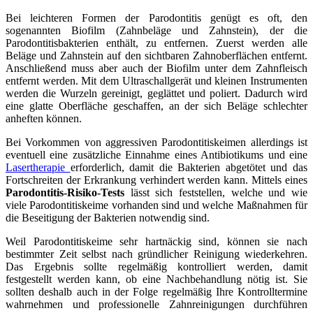
Bei leichteren Formen der Parodontitis genügt es oft, den
sogenannten Biofilm (Zahnbeläge und Zahnstein), der die
Parodontitisbakterien enthält, zu entfernen. Zuerst werden alle
Beläge und Zahnstein auf den sichtbaren Zahnoberflächen entfernt.
Anschließend muss aber auch der Biofilm unter dem Zahnfleisch
entfernt werden. Mit dem Ultraschallgerät und kleinen Instrumenten
werden die Wurzeln gereinigt, geglättet und poliert. Dadurch wird
eine glatte Oberfläche geschaffen, an der sich Beläge schlechter
anheften können.
Bei Vorkommen von aggressiven Parodontitiskeimen allerdings ist
eventuell eine zusätzliche Einnahme eines Antibiotikums und eine
Lasertherapie
erforderlich, damit die Bakterien abgetötet und das
Fortschreiten der Erkrankung verhindert werden kann. Mittels eines
Parodontitis-Risiko-Tests
lässt sich feststellen, welche und wie
viele Parodontitiskeime vorhanden sind und welche Maßnahmen für
die Beseitigung der Bakterien notwendig sind.
Weil Parodontitiskeime sehr hartnäckig sind, können sie nach
bestimmter Zeit selbst nach gründlicher Reinigung wiederkehren.
Das Ergebnis sollte regelmäßig kontrolliert werden, damit
festgestellt werden kann, ob eine Nachbehandlung nötig ist. Sie
sollten deshalb auch in der Folge regelmäßig Ihre Kontrolltermine
wahrnehmen und professionelle Zahnreinigungen durchführen