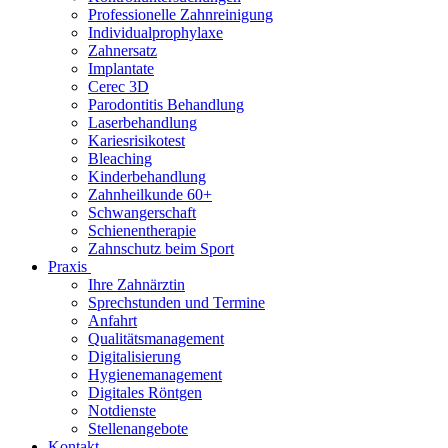
Professionelle Zahnreinigung
Individualprophylaxe
Zahnersatz
Implantate
Cerec 3D
Parodontitis Behandlung
Laserbehandlung
Kariesrisikotest
Bleaching
Kinderbehandlung
Zahnheilkunde 60+
Schwangerschaft
Schienentherapie
Zahnschutz beim Sport
Praxis
Ihre Zahnärztin
Sprechstunden und Termine
Anfahrt
Qualitätsmanagement
Digitalisierung
Hygienemanagement
Digitales Röntgen
Notdienste
Stellenangebote
Kontakt