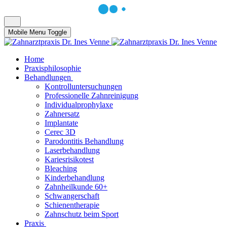
Mobile Menu Toggle
Home
Praxisphilosophie
Behandlungen
Kontrolluntersuchungen
Professionelle Zahnreinigung
Individualprophylaxe
Zahnersatz
Implantate
Cerec 3D
Parodontitis Behandlung
Laserbehandlung
Kariesrisikotest
Bleaching
Kinderbehandlung
Zahnheilkunde 60+
Schwangerschaft
Schienentherapie
Zahnschutz beim Sport
Praxis