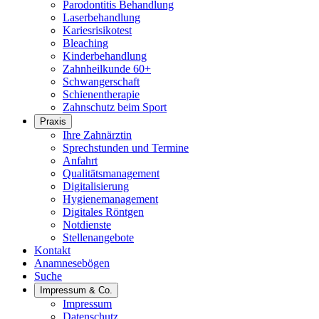
Parodontitis Behandlung
Laserbehandlung
Kariesrisikotest
Bleaching
Kinderbehandlung
Zahnheilkunde 60+
Schwangerschaft
Schienentherapie
Zahnschutz beim Sport
Praxis
Ihre Zahnärztin
Sprechstunden und Termine
Anfahrt
Qualitätsmanagement
Digitalisierung
Hygienemanagement
Digitales Röntgen
Notdienste
Stellenangebote
Kontakt
Anamnesebögen
Suche
Impressum & Co.
Impressum
Datenschutz