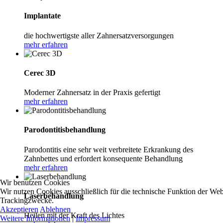
Implantate
die hochwertigste aller Zahnersatzversorgungen
mehr erfahren
Cerec 3D
Moderner Zahnersatz in der Praxis gefertigt
mehr erfahren
Parodontitisbehandlung
Parodontitis eine sehr weit verbreitete Erkrankung des
Zahnbettes und erfordert konsequente Behandlung
mehr erfahren
Wir benutzen Cookies
Wir nutzen Cookies ausschließlich für die technische Funktion der Webs
Laserbehandlung
Trackingzwecke.
Akzeptieren
Ablehnen
Heilen mit der Kraft des Lichtes
Weitere Informationen
|
Impressum